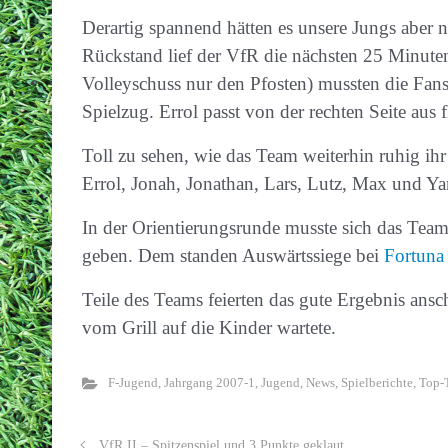
Derartig spannend hätten es unsere Jungs aber
Rückstand lief der VfR die nächsten 25 Minuten
Volleyschuss nur den Pfosten) mussten die Fans
Spielzug. Errol passt von der rechten Seite aus f
Toll zu sehen, wie das Team weiterhin ruhig ih
Errol, Jonah, Jonathan, Lars, Lutz, Max und Ya
In der Orientierungsrunde musste sich das Te
geben. Dem standen Auswärtssiege bei
Fortuna
Teile des Teams feierten das gute Ergebnis ansc
vom Grill auf die Kinder wartete.
F-Jugend
,
Jahrgang 2007-1
,
Jugend
,
News
,
Spielberichte
,
Top-
VfR II – Spitzenspiel und 3 Punkte geklaut