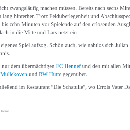
 nicht zwangsläufig machen müssen. Bereits nach sechs Min
 lang hinterher. Trotz Feldüberlegenheit und Abschlusspec
 bis zehn Minuten vor Spielende auf den erlösenden Ausgl
lach in die Mitte und Lars netzt ein.
r eigenes Spiel aufzog. Schön auch, wie nahtlos sich Juli
nnis.
am nur dem übermächtigen
FC Hennef
und den mit allen Mi
 Müllekoven
und
RW Hütte
gegenüber.
hließend im Restaurant “Die Schatulle”, wo Errols Vater Da
Thema