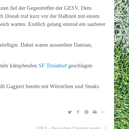
uten fiel der Gegentreffer der GESV. Dem
h (Jonah traf kurz vor der Halbzeit mit einem
eich warten. Endlich gelang einmal ein sauberer
an einfügte. Dabei waren ausserdem Damian,
tteln kämpfenden
SF Troisdorf
geschlagen
lli Gagjerri bereits mit Würstchen und Steaks
VfR II – Den wahren Charakter gezeigt