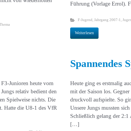
 nicht von wiederholten
Führung (Vorlage Errol). F
F-Jugend
,
Jahrgang 2007-1
,
Juge
Thema
Weiterlesen
Spannendes S
re F3-Junioren heute vom
Heute ging es erstmalig au
 Jungs relativ bedient den
mit der Saison los. Gegner
hen Spielweise nichts. Die
druckvoll aufspielte. So gi
t. Hatte die U8-1 des VfR
Unsere Jungs mussten sich 
Schließlich gelang der 2:1
[…]