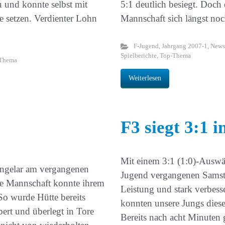
u und konnte selbst mit
5:1 deutlich besiegt. Doch 
e setzen. Verdienter Lohn
Mannschaft sich längst noc
F-Jugend
,
Jahrgang 2007-1
,
News
Spielberichte
,
Top-Thema
Thema
Weiterlesen
F3 siegt 3:1 
Mit einem 3:1 (1:0)-Auswär
angelar am vergangenen
Jugend vergangenen Samsta
ie Mannschaft konnte ihrem
Leistung und stark verbes
o wurde Hütte bereits
konnten unsere Jungs dies
bert und überlegt in Tore
Bereits nach acht Minuten 