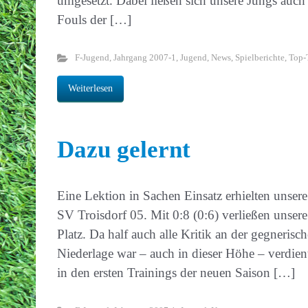
umgesetzt. Dabei ließen sich unsere Jungs auch
Fouls der […]
F-Jugend
,
Jahrgang 2007-1
,
Jugend
,
News
,
Spielberichte
,
Top-
Weiterlesen
Dazu gelernt
Eine Lektion in Sachen Einsatz erhielten unse
SV Troisdorf 05. Mit 0:8 (0:6) verließen unsere
Platz. Da half auch alle Kritik an der gegnerisc
Niederlage war – auch in dieser Höhe – verdien
in den ersten Trainings der neuen Saison […]