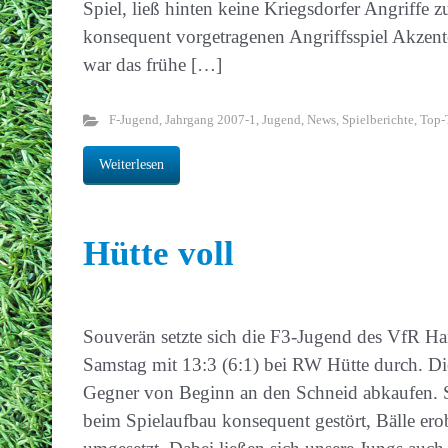
Spiel, ließ hinten keine Kriegsdorfer Angriffe z
konsequent vorgetragenen Angriffsspiel Akzent
war das frühe […]
F-Jugend
,
Jahrgang 2007-1
,
Jugend
,
News
,
Spielberichte
,
Top-
Weiterlesen
Hütte voll
Souverän setzte sich die F3-Jugend des VfR H
Samstag mit 13:3 (6:1) bei RW Hütte durch. D
Gegner von Beginn an den Schneid abkaufen. S
beim Spielaufbau konsequent gestört, Bälle ero