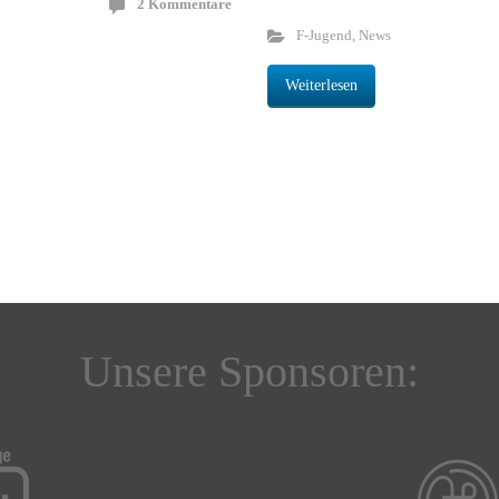
2 Kommentare
F-Jugend
,
News
Weiterlesen
Unsere Sponsoren: