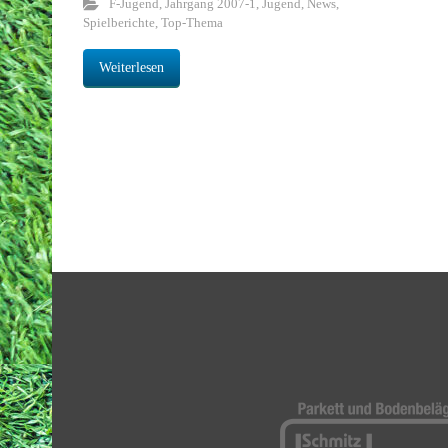
F-Jugend
,
Jahrgang 2007-1
,
Jugend
,
News
,
Spielberichte
,
Top-Thema
Weiterlesen