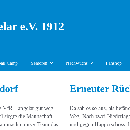
lar e.V. 1912
ball-Camp
Senioren
Nachwuchs
Fanshop
dorf
Erneuter Rüc
es VfR Hangelar gut weg
Da sah es so aus, als befä
el siegte die Mannschaft
Weg. Nach zwei Niederlagen
 an machte unser Team das
und gegen Happerschoss, h