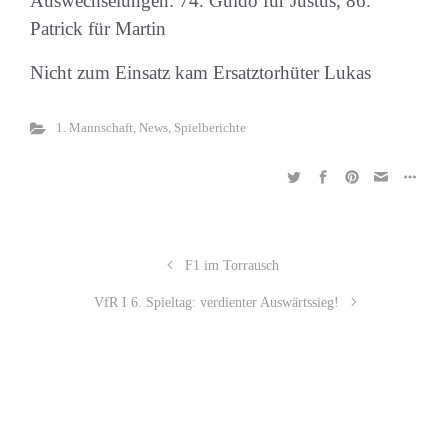
Auswechselungen: 74. Guido für Justus, 86.
Patrick für Martin
Nicht zum Einsatz kam Ersatztorhüter Lukas
1. Mannschaft
,
News
,
Spielberichte
F1 im Torrausch
VfR I 6. Spieltag: verdienter Auswärtssieg!