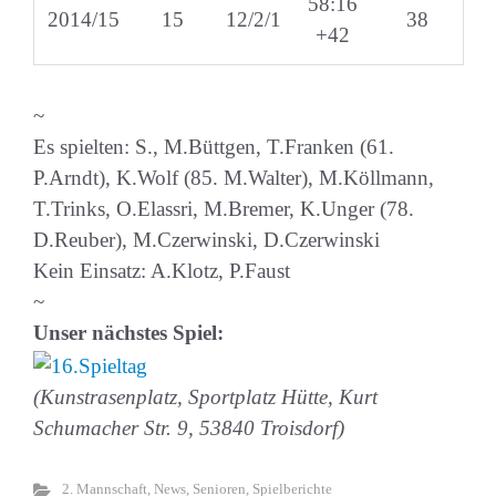
58:16
2014/15
15
12/2/1
38
+42
~
Es spielten: S., M.Büttgen, T.Franken (61.
P.Arndt), K.Wolf (85. M.Walter), M.Köllmann,
T.Trinks, O.Elassri, M.Bremer, K.Unger (78.
D.Reuber), M.Czerwinski, D.Czerwinski
Kein Einsatz: A.Klotz, P.Faust
~
Unser nächstes Spiel:
(Kunstrasenplatz, Sportplatz Hütte, Kurt
Schumacher Str. 9, 53840 Troisdorf)
2. Mannschaft
,
News
,
Senioren
,
Spielberichte