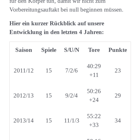
für den Körper tun, damit wir nicht zum
Vorbereitungsauftakt bei null beginnen müssen.
Hier ein kurzer Rückblick auf unsere
Entwicklung in den letzten 4 Jahren:
Saison
Spiele
S/U/N
Tore
Punkte
40:29
2011/12
15
7/2/6
23
+11
50:26
2012/13
15
9/2/4
29
+24
55:22
2013/14
15
11/1/3
34
+33