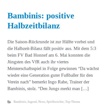
Bambinis: positive
Halbzeitbilanz
Die Saison-Rückrunde ist zur Hälfte vorbei und
die Halbzeit-Bilanz fällt positiv aus. Mit dem 5:3
beim FV Bad Honnef am 6. Mai konnten die
Jüngsten des VfR auch ihr viertes
Meisterschaftsspiel in Folge gewinnen “Da wächst
wieder eine Generation guter Fußballer für den
Verein nach” bemerkt Ingo Rabe, Trainer der
Bambinis, stolz. “Den Jungs merkt man […]
Bambinis
,
Jugend
,
News
,
Spielberichte
,
Top-Thema