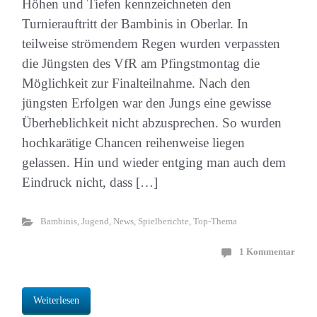
Höhen und Tiefen kennzeichneten den
Turnierauftritt der Bambinis in Oberlar. In
teilweise strömendem Regen wurden verpassten
die Jüngsten des VfR am Pfingstmontag die
Möglichkeit zur Finalteilnahme. Nach den
jüngsten Erfolgen war den Jungs eine gewisse
Überheblichkeit nicht abzusprechen. So wurden
hochkarätige Chancen reihenweise liegen
gelassen. Hin und wieder entging man auch dem
Eindruck nicht, dass […]
Bambinis
,
Jugend
,
News
,
Spielberichte
,
Top-Thema
1 Kommentar
Weiterlesen