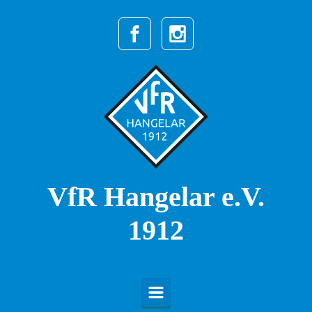
Zum Hauptinhalt springen
VfR Hangelar e.V.
1912