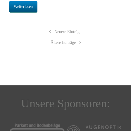
Weiterlesen
Neuere Einträge
Ältere Beiträge
Unsere Sponsoren: