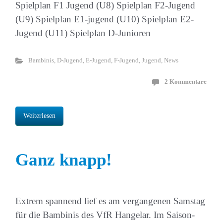
Spielplan F1 Jugend (U8) Spielplan F2-Jugend
(U9) Spielplan E1-jugend (U10) Spielplan E2-
Jugend (U11) Spielplan D-Junioren
Bambinis
,
D-Jugend
,
E-Jugend
,
F-Jugend
,
Jugend
,
News
2 Kommentare
Weiterlesen
Ganz knapp!
Extrem spannend lief es am vergangenen Samstag
für die Bambinis des VfR Hangelar. Im Saison-