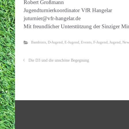
Robert Großmann
Jugendturnierkoordinator VfR Hangelar
juturnier@vfr-hangelar.de
Mit freundlicher Unterstützung der Sinziger 
Bambinis
,
D-Jugend
,
E-Jugend
,
Events
,
F-Jugend
,
Jugend
,
New
Die D3 und die unschöne Begegnung