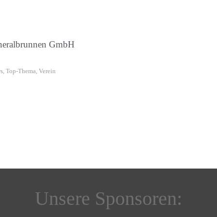
Mineralbrunnen GmbH
s
,
Top-Thema
,
Verein
Unsere Sponsoren: