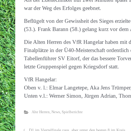
war der Weg des Erfolges geebnet.
Beflügelt von der Gewissheit des Sieges erzie
(53.). Frank Barann (58.) gelang kurz vor dem A
Die Alten Herren des VfR Hangelar haben mit d
Finalplätze in der Ü40-Meisterschaft ordentlich
Tabellenführer SV Eitorf, der das bessere Torve
letzte Gruppenspiel gegen Kriegsdorf statt.
VfR Hangelar:
Oben v. l.: Elmar Langetepe, Aka Jens Trümpe
Unten v.l.: Werner Simon, Jürgen Adrian, Tho
Alte Herren
,
News
,
Spielberichte
D1 im Viertelfinale raus, aber unter den besten 8 im Kreis