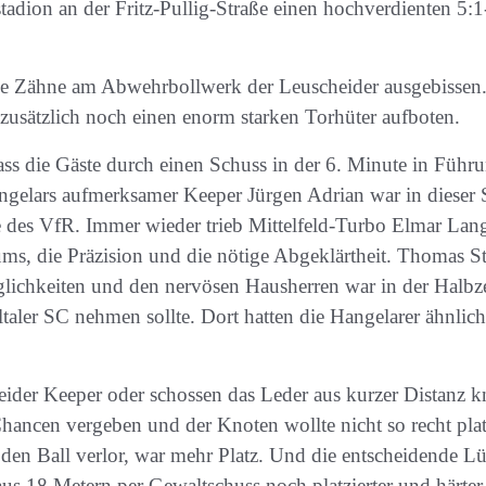
tadion an der Fritz-Pullig-Straße einen hochverdienten 5
ie Zähne am Abwehrbollwerk der Leuscheider ausgebissen. 
zusätzlich noch einen enorm starken Torhüter aufboten.
ass die Gäste durch einen Schuss in der 6. Minute in Führu
gelars aufmerksamer Keeper Jürgen Adrian war in dieser S
fe des VfR. Immer wieder trieb Mittelfeld-Turbo Elmar La
aums, die Präzision und die nötige Abgeklärtheit. Thomas 
ichkeiten und den nervösen Hausherren war in der Halbzei
taler SC nehmen sollte. Dort hatten die Hangelarer ähnlic
eider Keeper oder schossen das Leder aus kurzer Distanz
ncen vergeben und der Knoten wollte nicht so recht platz
den Ball verlor, war mehr Platz. Und die entscheidende L
us 18 Metern per Gewaltschuss noch platzierter und härter 