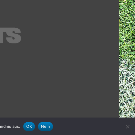
ändnis aus.
OK
Nein