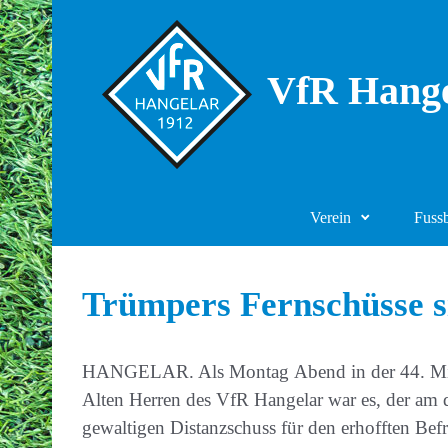
Zum Hauptinhalt springen
VfR Hange
Verein
Fuss
Trümpers Fernschüsse s
HANGELAR. Als Montag Abend in der 44. Minute 
Alten Herren des VfR Hangelar war es, der am 
gewaltigen Distanzschuss für den erhofften Be