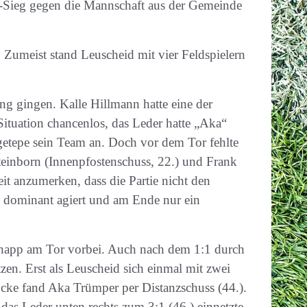
:1-Sieg gegen die Mannschaft aus der Gemeinde
Zumeist stand Leuscheid mit vier Feldspielern
ng gingen. Kalle Hillmann hatte eine der
ituation chancenlos, das Leder hatte „Aka“
ngetepe sein Team an. Doch vor dem Tor fehlte
Steinborn (Innenpfostenschuss, 22.) und Frank
t anzumerken, dass die Partie nicht den
h dominant agiert und am Ende nur ein
 knapp am Tor vorbei. Auch nach dem 1:1 durch
en. Erst als Leuscheid sich einmal mit zwei
ücke fand Aka Trümper per Distanzschuss (44.).
das Leder unten rechts zum 3:1 (46.) einnetzte,