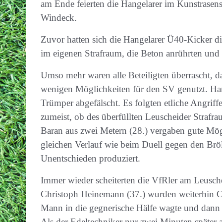
am Ende feierten die Hangelarer im Kunstrasens
Windeck.
Zuvor hatten sich die Hangelarer Ü40-Kicker d
im eigenen Strafraum, die Beton anrührten und 
Umso mehr waren alle Beteiligten überrascht, d
wenigen Möglichkeiten für den SV genutzt. Han
Trümper abgefälscht. Es folgten etliche Angrif
zumeist, ob des überfüllten Leuscheider Strafr
Baran aus zwei Metern (28.) vergaben gute Mögl
gleichen Verlauf wie beim Duell gegen den Bröl
Unentschieden produziert.
Immer wieder scheiterten die VfRler am Leusch
Christoph Heinemann (37.) wurden weiterhin Cha
Mann in die gegnerische Hälfe wagte und dann 
Als der Edeltechniker nur zwei Minuten später a