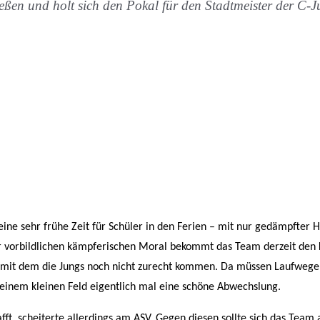
eßen und holt sich den Pokal für den Stadtmeister der C-
 sehr frühe Zeit für Schüler in den Ferien – mit nur gedämpfter Hof
er vorbildlichen kämpferischen Moral bekommt das Team derzeit den K
tz, mit dem die Jungs noch nicht zurecht kommen. Da müssen Laufweg
f einem kleinen Feld eigentlich mal eine schöne Abwechslung.
afft, scheiterte allerdings am ASV. Gegen diesen sollte sich das Team