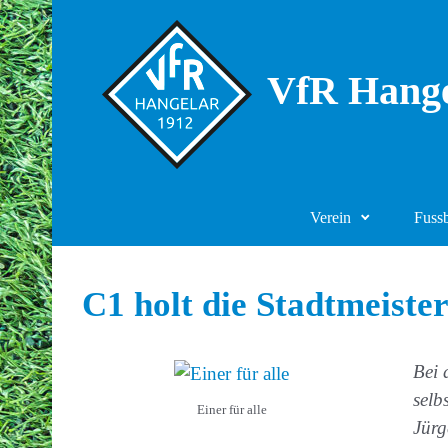
Zum Hauptinhalt springen
VfR Hange
Verein
Fuss
C1 holt die Stadtmeiste
Bei 
selb
Einer für alle
Jürg