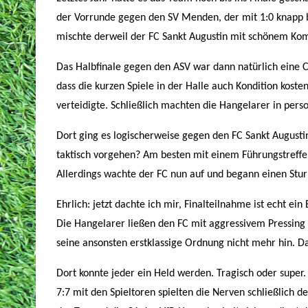
der Vorrunde gegen den SV Menden, der mit 1:0 knapp b
mischte derweil der FC Sankt Augustin mit schönem Komb
Das Halbfinale gegen den ASV war dann natürlich eine C
dass die kurzen Spiele in der Halle auch Kondition kost
verteidigte. Schließlich machten die Hangelarer in per
Dort ging es logischerweise gegen den FC Sankt Augusti
taktisch vorgehen? Am besten mit einem Führungstreffer 
Allerdings wachte der FC nun auf und begann einen Stur
Ehrlich: jetzt dachte ich mir, Finalteilnahme ist echt e
Die Hangelarer ließen den FC mit aggressivem Pressing 
seine ansonsten erstklassige Ordnung nicht mehr hin. D
Dort konnte jeder ein Held werden. Tragisch oder super.
7:7 mit den Spieltoren spielten die Nerven schließlich 