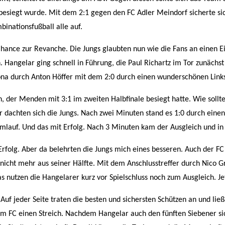
esiegt wurde. Mit dem 2:1 gegen den FC Adler Meindorf sicherte sic
inationsfußball alle auf.
hance zur Revanche. Die Jungs glaubten nun wie die Fans an einen E
en. Hangelar ging schnell in Führung, die Paul Richartz im Tor zunäch
sona durch Anton Höffer mit dem 2:0 durch einen wunderschönen Links
n, der Menden mit 3:1 im zweiten Halbfinale besiegt hatte. Wie sollt
dachten sich die Jungs. Nach zwei Minuten stand es 1:0 durch einen T
mlauf. Und das mit Erfolg. Nach 3 Minuten kam der Ausgleich und in 
in Erfolg. Aber da belehrten die Jungs mich eines besseren. Auch der 
nicht mehr aus seiner Hälfte. Mit dem Anschlusstreffer durch Nico 
as nutzen die Hangelarer kurz vor Spielschluss noch zum Ausgleich.
 Auf jeder Seite traten die besten und sichersten Schützen an und l
dem FC einen Streich. Nachdem Hangelar auch den fünften Siebener sic