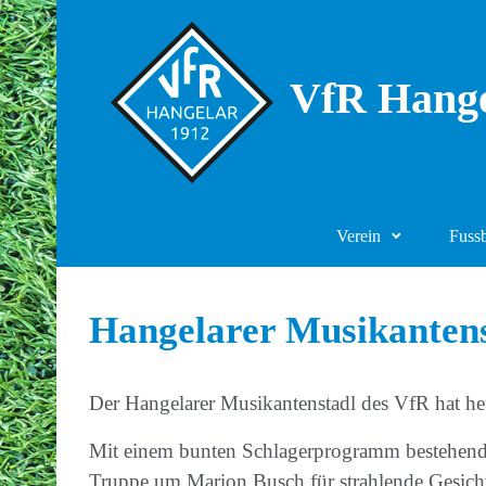
Zum Hauptinhalt springen
VfR Hange
Verein
Fuss
Hangelarer Musikantens
Der Hangelarer Musikantenstadl des VfR hat heu
Mit einem bunten Schlagerprogramm bestehend 
Truppe um Marion Busch für strahlende Gesich