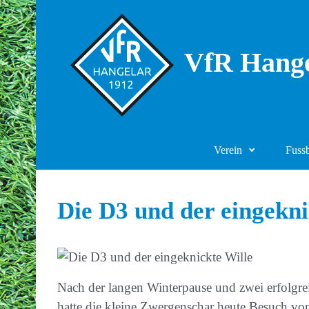
Zum Hauptinhalt springen
VfR Hange
Verein
Fuss
Die D3 und der eingekni
Nach der langen Winterpause und zwei erfolgre
hatte die kleine Zwergenschar heute Besuch vo