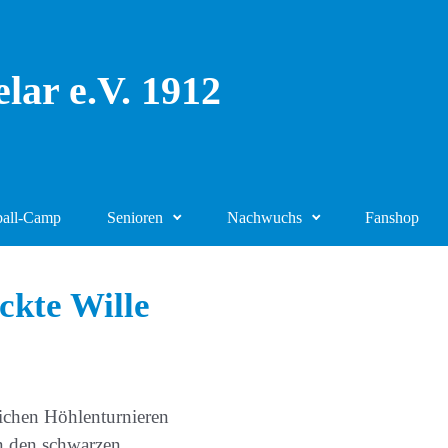
lar e.V. 1912
ball-Camp
Senioren
Nachwuchs
Fanshop
ckte Wille
ichen Höhlenturnieren
n den schwarzen