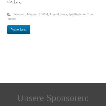
der […]
F-Jugend
,
Jahrgang 2007-1
,
Jugend
,
News
,
Spielberichte
,
Top-
Thema
Weiterlesen
Unsere Sponsoren: