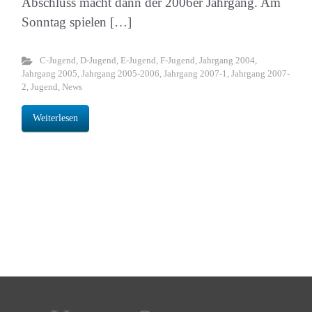
Abschluss macht dann der 2006er Jahrgang. Am
Sonntag spielen […]
C-Jugend
,
D-Jugend
,
E-Jugend
,
F-Jugend
,
Jahrgang 2004
,
Jahrgang 2005
,
Jahrgang 2005-2006
,
Jahrgang 2007-1
,
Jahrgang 2007-
2
,
Jugend
,
News
Weiterlesen