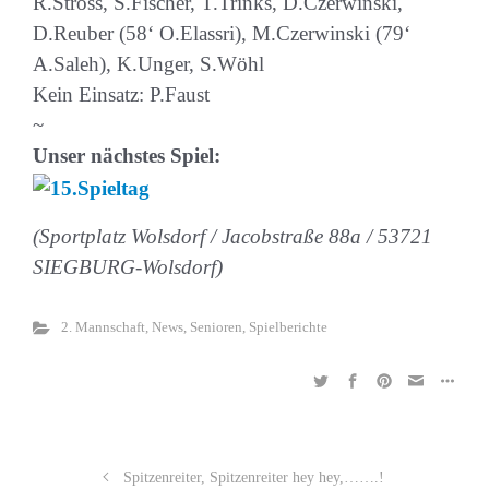
R.Stross, S.Fischer, T.Trinks, D.Czerwinski,
D.Reuber (58‘ O.Elassri), M.Czerwinski (79‘
A.Saleh), K.Unger, S.Wöhl
Kein Einsatz: P.Faust
~
Unser nächstes Spiel:
(Sportplatz Wolsdorf / Jacobstraße 88a / 53721
SIEGBURG-Wolsdorf)
2. Mannschaft
,
News
,
Senioren
,
Spielberichte
Spitzenreiter, Spitzenreiter hey hey,…….!