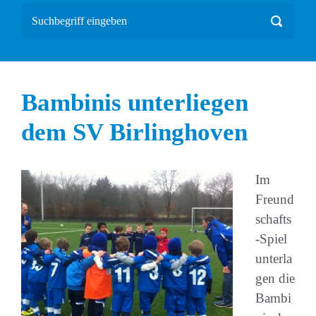
Bambinis unterliegen
dem SV Birlinghoven
Im
Freund
schafts
-Spiel
unterla
gen die
Bambi