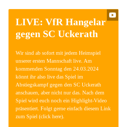
LIVE: VfR Hangelar
gegen SC Uckerath
Wir sind ab sofort mit jedem Heimspiel
unserer ersten Mannschaft live. Am
kommenden Sonntag den 24.03.2024
könnt ihr also live das Spiel im
Abstiegskampf gegen den SC Uckerath
anschauen, aber nicht nur das. Nach dem
Spiel wird euch noch ein Highlight-Video
präsentiert. Folgt gerne einfach diesem Link
zum Spiel (click here).