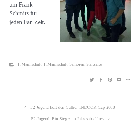
um Frank
Schmitz für
jeden Fan Zeit.
1. Mannschaft
,
1. Mannschaft
,
Senioren
,
Startseite
F2-Jugend holt den Gallier-INDOOR-Cup 2018
F2-Jugend: Ein Sieg zum Jahresabschluss