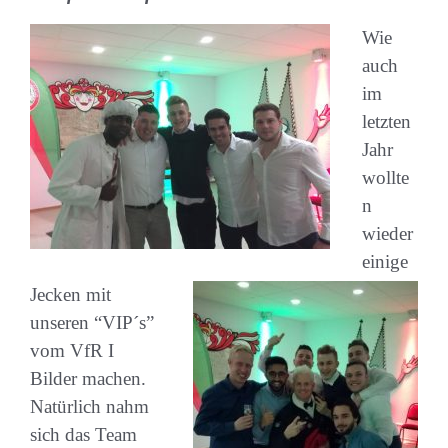
Wie
auch
im
letzten
Jahr
wollte
n
wieder
einige
Jecken mit
unseren “VIP´s”
vom VfR I
Bilder machen.
Natürlich nahm
sich das Team