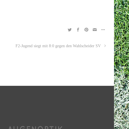
F2-Jugend siegt mit 8:0 gegen den Wahlscheider SV