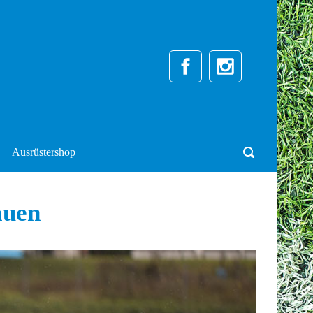
Ausrüstershop
auen