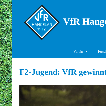
Zum Hauptinhalt springen
VfR Hange
Verein
Fuss
F2-Jugend: VfR gewinnt