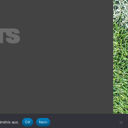
ändnis aus.
OK
Nein