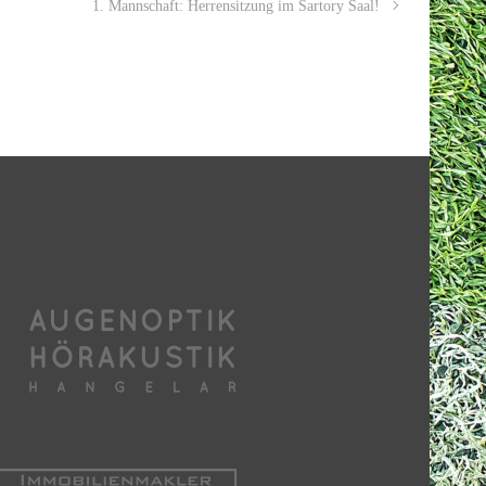
1. Mannschaft: Herrensitzung im Sartory Saal!