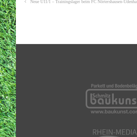
Neue U11/1 – Trainingslager beim FC Nörtershausen-Udenha