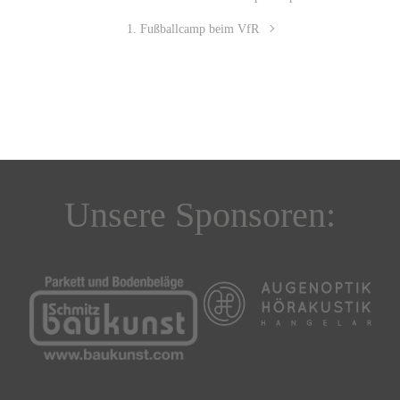
1. Fußballcamp beim VfR
Unsere Sponsoren: